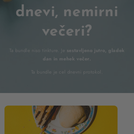
dnevi, nemirni
večeri?
Ta bundle niso tinkture. Je
sestavljeno jutro, gladek
dan in mehek večer.
Ta bundle je cel dnevni protokol.