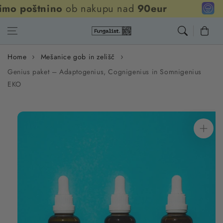
oštnino
ob nakupu nad
90eur
Skip to content
Cart
Home
Mešanice gob in zelišč
Genius paket – Adaptogenius, Cognigenius in Somnigenius
EKO
Skip to
product
information