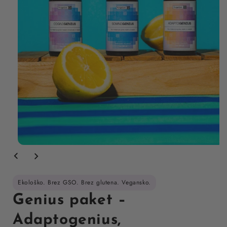
Open
media
1
in
modal
Ekološko. Brez GSO. Brez glutena. Vegansko.
Genius paket –
Adaptogenius,