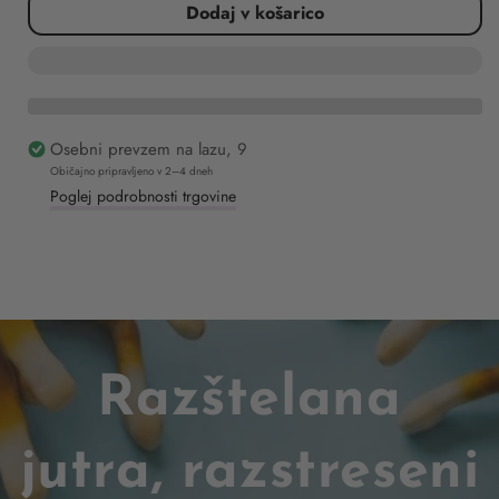
for
for
Dodaj v košarico
Genius
Genius
paket
paket
–
–
Adaptogenius,
Adaptogenius,
Cognigenius
Cognigenius
in
in
Osebni prevzem
na lazu, 9
Somnigenius
Somnigenius
Običajno pripravljeno v 2–4 dneh
EKO
EKO
Poglej podrobnosti trgovine
Razštelana
jutra, razstreseni