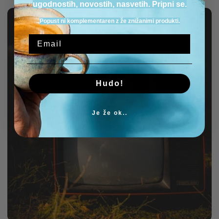
ugodnostih, novostih, nasvetih. Pripni se.
naraven spanec
Popust ni komplementaren z že znižanimi produkti.
učinku
x
normalno kakovost
sprostitve
spanja
sprostitveno stanje
mirnem
spanju
soočanju s stresom
Hudo!
napornega
spodbujati
življenjskega sloga
Je že ok..
miren počitek