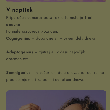
V napitek
Priporočen odmerek posamezne formule je
1 ml
dnevno
.
Formule razporedi skozi dan:
Cognigenius
– dopoldne ali v prvem delu dneva.
Adaptogenius
– zjutraj ali v času največjih
obremenitev.
Somnigenius
– v večernem delu dneva, kot del rutine
pred spanjem ali za pomiritev tekom dneva.