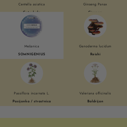
Centella asiatica
Ginseng Panax
Gotu kola
Ginseng
Adaptogenious
Mešanica
Ganoderma lucidum
SOMNIGENIUS
Reishi
Somnigenious
Passiflora incarnata L.
Valeriana officinalis
Pasijonka / strastnica
Baldrijan