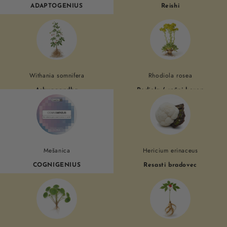
ADAPTOGENIUS
Reishi
Withania somnifera
Rhodiola rosea
Ashwagandha
Rodiola / rožni koren
Mešanica
Hericium erinaceus
COGNIGENIUS
Resasti bradovec