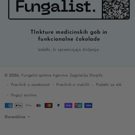
TInkture medicinskih gob in
funkcionalne čokolade
Izdelki, ki spreminjajo življenja.
© 2026,
Fungalist spletna trgovina
-
Zagotavlja Shopify
Pravilnik o zasebnosti
Pravilnik o vračilih
Podatki za stik
Pogoji storitve
Plačile
metode
Slovenščina