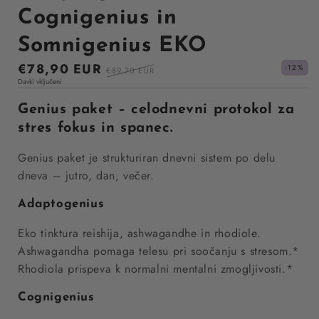
Cognigenius in
Somnigenius EKO
Sale
€78,90 EUR
Regular
-12%
€89,70 EUR
Davki vključeni
price
price
Genius paket – celodnevni protokol za
stres fokus in spanec.
Genius paket je strukturiran dnevni sistem po delu
dneva – jutro, dan, večer.
Adaptogenius
Eko tinktura reishija, ashwagandhe in rhodiole.
Ashwagandha pomaga telesu pri soočanju s stresom.*
Rhodiola prispeva k normalni mentalni zmogljivosti.*
Cognigenius