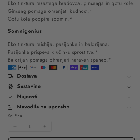
Eko tinktura resastega bradovca, ginsenga in gotu kole.
Ginseng pomaga ohranjati budnost.*
Gotu kola podpira spomin.*
Somnigenius
Eko tinktura reishija, pasijonke in baldrijana.
Pasijonka prispeva k učinku sprostitve.*
Baldrijan pomaga ohranjati naraven spanec.*
Dostava
Sestavine
Nujnosti
Navodila za uporabo
Količina
Decrease
Increase
quantity
quantity