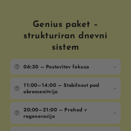
beta-glukani
Genius paket –
triterpeni
strukturiran dnevni
ganoderične
kisline
sistem
Ganoderma
06:30 – Postavitev fokusa
11:00–14:00 – Stabilnost pod
obremenitvijo
normalni
Adaptogenious
mentalni
20:00–21:00 – Prehod v
zmogljivosti
regeneracijo
Somnigenious