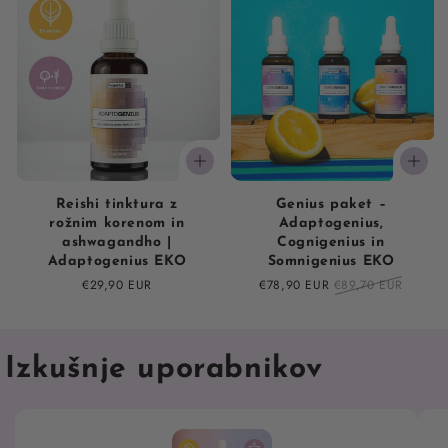
Reishi tinktura z
Genius paket –
rožnim korenom in
Adaptogenius,
ashwagandho |
Cognigenius in
Adaptogenius EKO
Somnigenius EKO
Regular
€29,90 EUR
Sale
€78,90 EUR
Regular
€89,70 EUR
price
price
price
Izkušnje uporabnikov