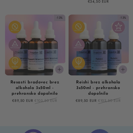
price
Regular
€34,50 EUR
price
-13%
-13%
Resasti bradovec brez
Reishi brez alkohola
alkohola 3x50ml -
3x50ml - prehransko
prehransko dopolnilo
dopolnilo
Sale
€89,50 EUR
Regular
€103,50 EUR
Sale
€89,50 EUR
Regular
€103,50 EUR
price
price
price
price