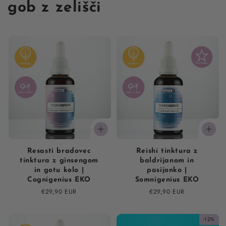
gob z zelišči
Resasti bradovec
Reishi tinktura z
tinktura z ginsengom
baldrijanom in
in gotu kolo |
pasijonko |
Cognigenius EKO
Somnigenius EKO
Regular
€29,90 EUR
Regular
€29,90 EUR
price
price
-12%