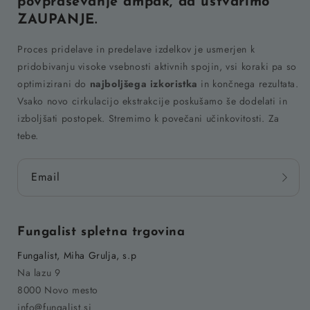
povpraševanje ampak, da ustvarimo
ZAUPANJE.
Proces pridelave in predelave izdelkov je usmerjen k
pridobivanju visoke vsebnosti aktivnih spojin, vsi koraki pa so
optimizirani do
najboljšega izkoristka
in končnega rezultata.
Vsako novo cirkulacijo ekstrakcije poskušamo še dodelati in
izboljšati postopek. Stremimo k povečani učinkovitosti. Za
tebe.
Email
Fungalist spletna trgovina
Fungalist, Miha Grulja, s.p
Na lazu 9
8000 Novo mesto
info@fungalist.si