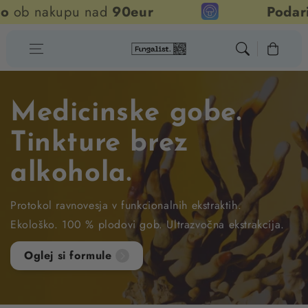
nakupu nad
90eur
Podarimo p
Skip to content
Cart
Medicinske gobe.
Tinkture brez
alkohola.
Protokol ravnovesja v funkcionalnih ekstraktih.
Ekološko. 100 % plodovi gob. Ultrazvočna ekstrakcija.
Oglej si formule