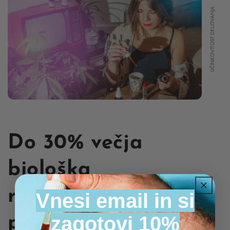
UČINKOVITOST DELOVANJA
Do 30% večja
biološka
razpoložljivost, kot
Vnesi email in si
zagotovi 10%
pri tradicionalnih