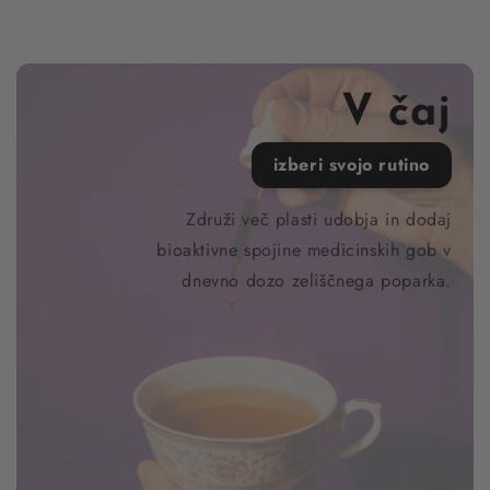
V čaj
izberi svojo rutino
Združi več plasti udobja in dodaj
bioaktivne spojine medicinskih gob v
dnevno dozo zeliščnega poparka.