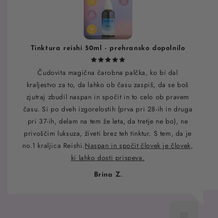
Tinktura reishi 50ml - prehransko dopolnilo
Čudovita magična čarobna palčka, ko bi dal
kraljestvo za to, da lahko ob času zaspiš, da se boš
zjutraj zbudil naspan in spočit in to celo ob pravem
času. Si po dveh izgorelostih (prva pri 28-ih in druga
pri 37-ih, delam na tem že leta, da tretje ne bo), ne
privoščim luksuza, živeti brez teh tinktur. S tem, da je
no.1 kraljica Reishi.
Naspan in spočit človek je človek,
ki lahko dosti prispeva.
Brina Z.