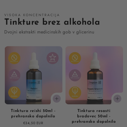
VISOKA KONCENTRACIJA
Tinkture brez alkohola
Dvojni ekstrakti medicinskih gob v glicerinu
Tinktura reishi 50ml -
Tinktura resasti
prehransko dopolnilo
bradovec 50ml -
prehransko dopolnilo
Regular
€34,50 EUR